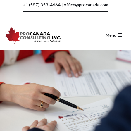
+1 (587) 353-4664
|
office@procanada.com
Saltar
al
contenido
Menu